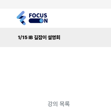
콘
텐
츠
로
건
1/15 IB 길잡이 설명회
너
뛰
기
강의 목록