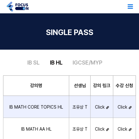
콘
Ma
텐
Me
츠
SINGLE PASS
로
건
너
뛰
IB SL
IB HL
IGCSE/MYP
기
강의명
선생님
강의 링크
수강 신청
IB MATH CORE TOPICS HL
조유상 T
Click
Click
IB MATH AA HL
조유상 T
Click
Click