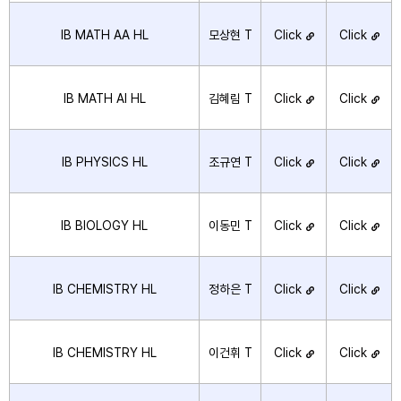
IB MATH AA HL
모상현 T
Click
Click
IB MATH AI HL
김혜림 T
Click
Click
IB PHYSICS HL
조규연 T
Click
Click
IB BIOLOGY HL
이동민 T
Click
Click
IB CHEMISTRY HL
정하은 T
Click
Click
IB CHEMISTRY HL
이건휘 T
Click
Click