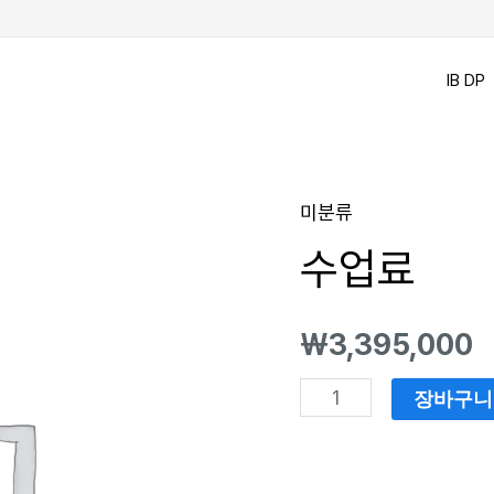
IB DP
미분류
수
수업료
업
료
수
₩
3,395,000
량
장바구니