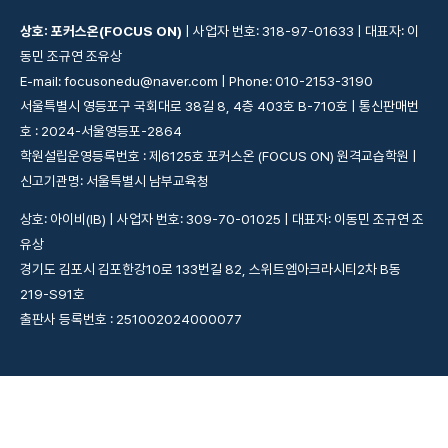
상호: 포커스온(FOCUS ON)
| 사업자 번호: 318-97-01633 | 대표자: 이
동민 조규연 조유상
E-mail: focusonedu@naver.com | Phone: 010-2153-3190
서울특별시 영등포구 국회대로 38길 8, 4층 403호 B-710호 | 통신판매번
호 : 2024-서울영등포-2864
학원설립운영등록번호 : 제6125호 포커스온 (FOCUS ON) 원격교습학원 |
신고기관명: 서울특별시 남부교육청
상호: 아이비(IB) | 사업자 번호: 309-70-01025 | 대표자: 이동민 조규연 조
유상
경기도 김포시 김포한강10로 133번길 82, 스위트엠아크라시티2차 B동
219-S91호
출판사 등록번호 : 251002024000077