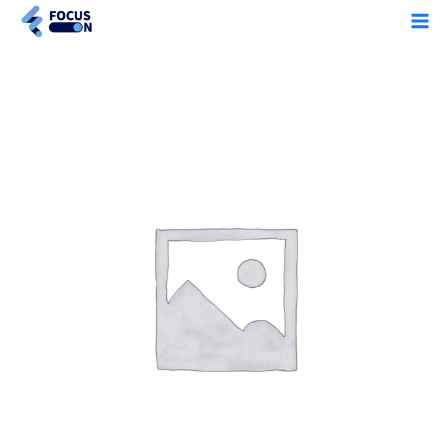
콘
Ma
텐
Me
츠
로
여
건
름
너
방
뛰
학
기
특
강
수
량