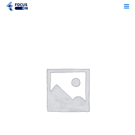
콘
Ma
텐
Me
츠
로
여
건
름
너
방
뛰
학
기
특
강
수
량