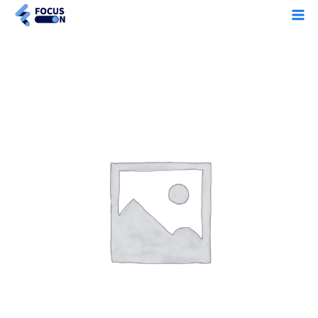
콘
Ma
텐
Me
츠
로
FOCUS
건
ON
너
여
뛰
름
기
특
강
수
량