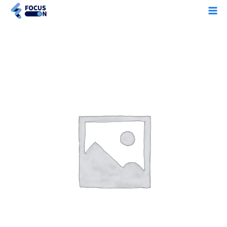
콘
Ma
텐
Me
츠
로
summer
건
수
너
량
뛰
기