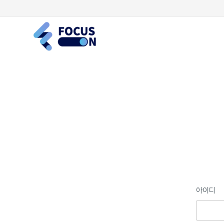
콘
텐
츠
로
건
너
뛰
기
아이디